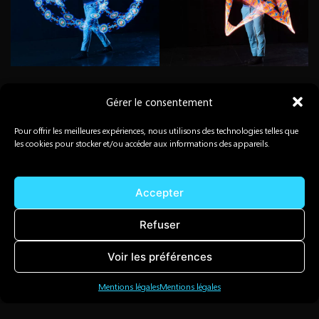
Gérer le consentement
«
Précédent
Suivant
»
RETOUR AU BLOG
Pour offrir les meilleures expériences, nous utilisons des technologies telles que
les cookies pour stocker et/ou accéder aux informations des appareils.
Accepter
Refuser
Voir les préférences
Mentions légales
Mentions légales
Facebook
Instagram
Mail
|
+ 33 6 50 27 65 89