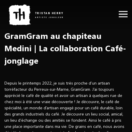
Skip
Tristan
to
Herry
TRISTAN HERRY
content
ARTISTE JONGLEUR
|
Artiste
Jongleur
GramGram au chapiteau
SPECTACLES
–
Spectacle
Medini | La collaboration Café-
de
A PROPOS
feu
jonglage
et
LED
ACTUALITÉS
Depuis le printemps 2022, je suis très proche d’un artisan
torréfacteur du Perreux-sur-Marne,
GramGram
. J’ai toujours
GALERIE
apprécié le café de qualité et avoir un artisan à quelques rue de
chez moi à été une vraie découverte ! Je découvre, le café de
spécialité, un monde d’artisan engagé pour un café durable, loin
CONTACT
des grands industriels du café. Je découvre un lieu social, amical,
un lieu d’échange ou des amitiés se fondent. Ainsi le café à pris
FACEBOOK
INSTAGRAM
MAIL
une place importante dans ma vie. De grains en café, nous avons