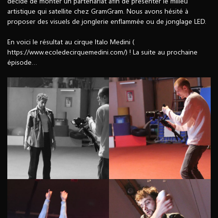
décidé de monter un partenariat afin de présenter le milieu
artistique qui satellite chez GramGram. Nous avons hésité à
+ 33 6 50 27 65 89
proposer des visuels de
jonglerie enflammée
ou de
jonglage LED
.
En voici le résultat au cirque Italo Medini (
https://www.ecoledecirquemedini.com/
) ! La suite au prochaine
épisode…